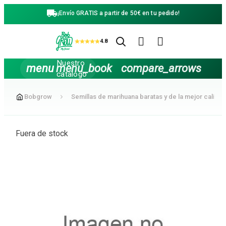
nido principal
¡Envío GRATIS a partir de 50€ en tu pedido!


4.8
Nuestro
menu
menu_book
compare_arrows
catalogo
Bobgrow
Semillas de marihuana baratas y de la mejor calidad
Fuera de stock