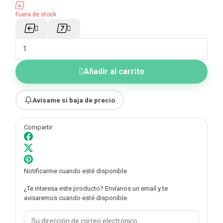

Disponibilidad del producto:
Fuera de stock





Añadir al carrito
Avísame si baja de precio
Compartir
Notificarme cuando esté disponible
¿Te interesa este producto? Envíanos un email y te
avisaremos cuando esté disponible.