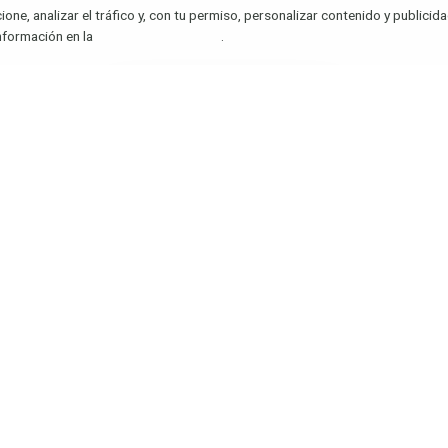
ta
Semillas Autoflorecientes
ne, analizar el tráfico y, con tu permiso, personalizar contenido y publicida
Semillas CBD
información en la
Política de cookies
.
eseos
Armarios de cultivo
Iluminación
Accesorios de cultivo
✕
0 / 4
Ver comparativa
© 2026
Bobgrow
— Todos los derechos reservados.
oilab Intelligence S.L. — CIF B13853015
· Avenida Tenerife 2, Planta 3, Puerta 2
Reyes (Madrid)
Privacidad
·
Aviso legal
·
Cookies
·
Configurar cookies