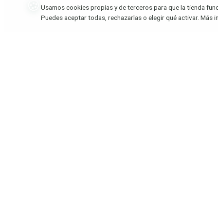
🍪
Pago seguro
Crear cuen
Usamos cookies propias y de terceros para que la tienda funcio
Preguntas frecuentes
Mi carrito
Puedes aceptar todas, rechazarlas o elegir qué activar. Más 
Política de privacidad
Lista de d
Aviso legal
Política de cookies
Términos y condiciones
Devoluciones
Pagamos con:
₿
VISA
PayPal
Bizum
Bobgrow es una marca de
R