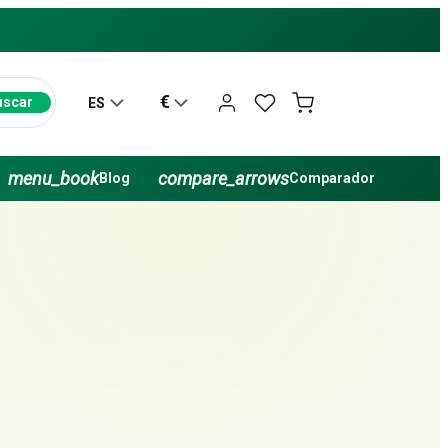
€
uscar
ES
menu_book
compare_arrows
Blog
Comparador