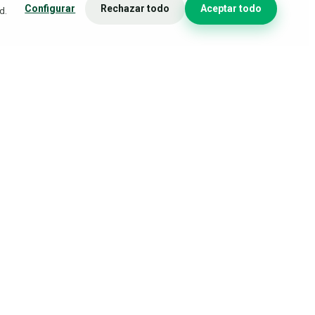
info@bobgrow.com
Configurar
Rechazar todo
Aceptar todo
d.
Sobre nosotros
Blog de cultivo
Roilab Intelligence S.L. — CIF B13853015
Avenida Tenerife 2, Planta 3, Puerta 2
28703 San Sebastián de los Reyes (Madrid)
 · 28703 San Sebastián de los